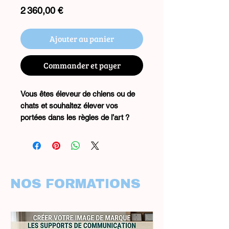
Prix
2 360,00 €
Ajouter au panier
Commander et payer
Vous êtes éleveur de chiens ou de
chats et souhaitez élever vos
portées dans les règles de l’art ?
Notre formation améliorer la qualité
d’un élevage canin et félin (40h –
finançable VIVEA) vous donne
toutes les clés pour améliorer vos
lignées, sélectionner les bons
NOS FORMATIONS
reproducteurs, garantir la santé de
vos animaux et atteindre une
reconnaissance durable dans le
monde de l’élevage.