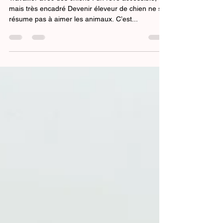
lancer légalement et avec succès
Travailler avec des chiens : un rêve accessible,
mais très encadré Devenir éleveur de chien ne se
résume pas à aimer les animaux. C’est...