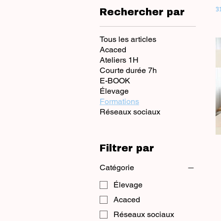
3
Rechercher par
• Formations ACACED : Chien, Ch
de l’Agriculture. • Formations spécialisées : Création d’entreprise canine ou féline, société
agricole, métiers animaliers. Faites de votre passion pour les animaux un véritable métier et
Tous les articles
rejoignez les professionnels form
Acaced
Ateliers 1H
Courte durée 7h
E-BOOK
Élevage
Formations
Réseaux sociaux
Filtrer par
Catégorie
Élevage
Acaced
Réseaux sociaux