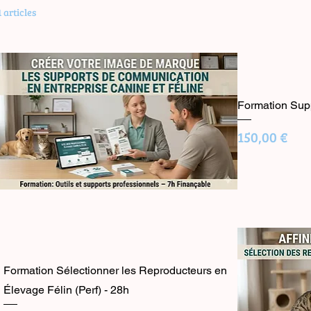
1 articles
at ou Chien+Chat, conformes au programme du Ministère
és par ASBE Formation.
Formation Sup
Prix
150,00 €
Formation Sélectionner les Reproducteurs en
Élevage Félin (Perf) - 28h