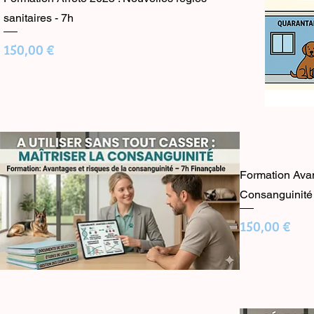
sanitaires - 7h
Prix
150,00 €
Formation Avan
Consanguinité 
Prix
150,00 €