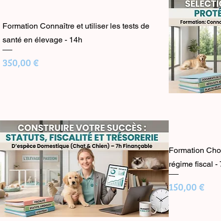
Formation Connaître et utiliser les tests de
santé en élevage - 14h
Prix
350,00 €
Formation Chois
régime fiscal -
Prix
150,00 €