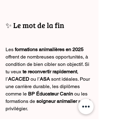
✨ Le mot de la fin
Les 
formations animalières en 2025
offrent de nombreuses opportunités, à 
condition de bien cibler son objectif. Si 
tu veux 
te reconvertir rapidement
, 
l’
ACACED
 ou l’
ASA
 sont idéales. Pour 
une carrière durable, les diplômes 
comme le 
BP Éducateur Canin
 ou les 
formations de 
soigneur animalier
 sont à 
privilégier.
👩‍🎓 
ASBE Formations Animalières
accompagne les passionnés dans leur 