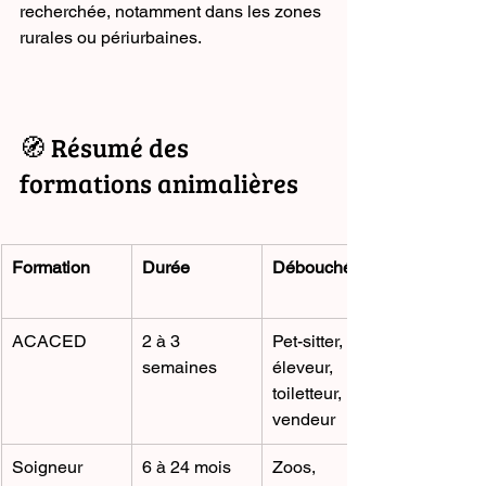
recherchée, notamment dans les zones 
rurales ou périurbaines.
🧭 Résumé des 
formations animalières
Formation
Durée
Débouchés
ACACED
2 à 3 
Pet-sitter, 
semaines
éleveur, 
toiletteur, 
vendeur
Soigneur 
6 à 24 mois
Zoos, 