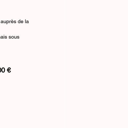
e auprès de la 
mais sous 
0 € 