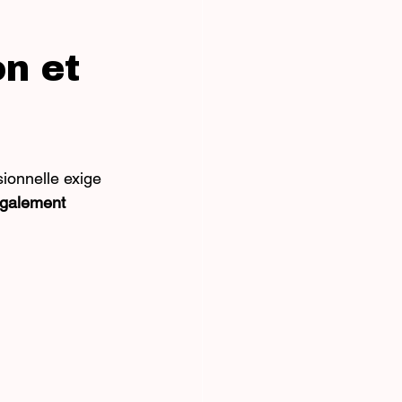
on et
ionnelle exige 
également 