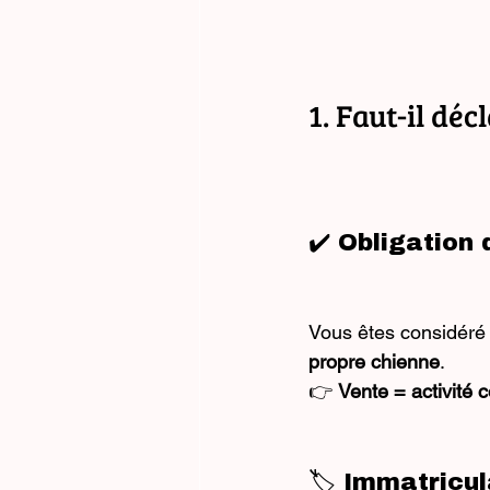
1. Faut-il déc
✔️ Obligation
Vous êtes considér
propre chienne
.
👉 
Vente = activité
🏷️ Immatricul