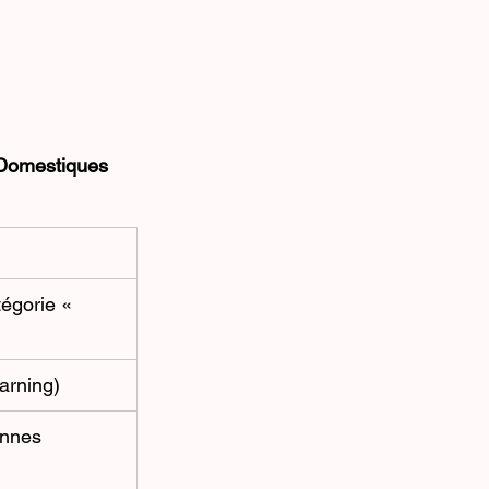
 Domestiques
égorie « 
earning)
nnes 