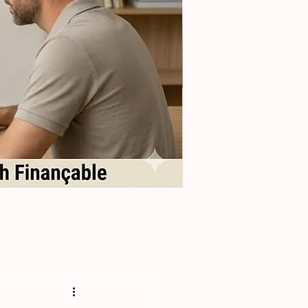
Formation
Sélectionner
les
Reproducteurs
en
Élevage
Félin
(Perf)
-
28h