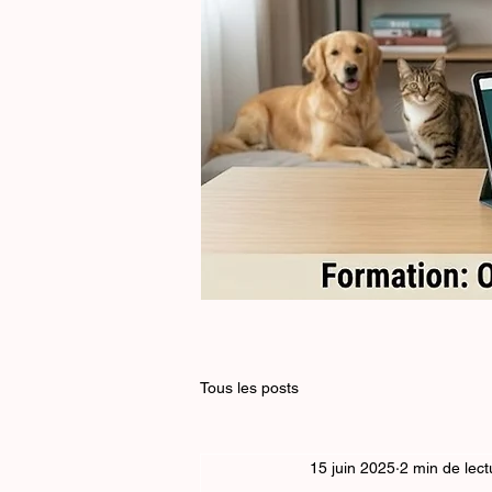
Formation
Supports
de
communication
-
7h
Tous les posts
15 juin 2025
2 min de lect