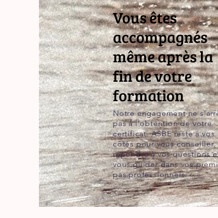
Vous êtes
accompagnés
même après la
fin de votre
formation
Notre engagement ne s’arr
pas à l’obtention de votre
certificat. ASBE reste à vos
côtés pour vous conseiller,
répondre à vos questions e
vous guider dans vos premi
pas professionnels.