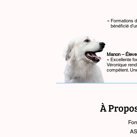
« Formations dé
bénéficié d’u
Manon – Éleve
« Excellente fo
Véronique rend 
compétent. Une
À Propo
Fon
AS