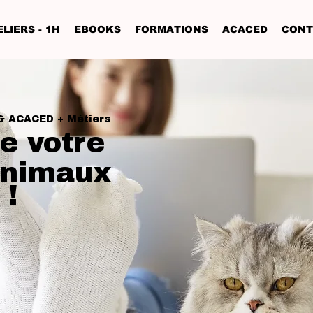
LIERS - 1H
EBOOKS
FORMATIONS
ACACED
CONT
& ACACED + Métiers
e votre
animaux
 !