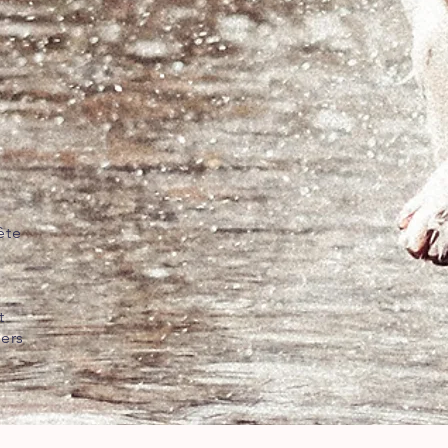
ête
t
ers