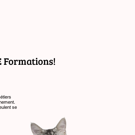
E Formations!
étiers
inement.
eulent se