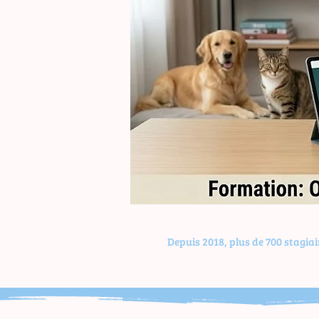
Formation
Supports
de
communication
Depuis 2018, plus de 700 stagia
-
7h