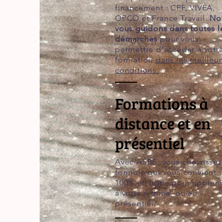
financement : CPF, VIVÉA,
OPCO et France Travail.
No
vous guidons dans toutes l
démarches
pour vous
permettre d’accéder à votr
formation
dans les meilleu
conditions.
Formations à
distance et en
présentiel
Avec ASBE, vous choisissez
formule qui vous convient :
100% en ligne pour appren
à votre rythme, ou en
présentiel.