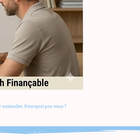
Formation
Sélectionner
les
Reproducteurs
r animalier. Pourquoi pas vous ?
en
Élevage
Félin
(Perf)
-
28h