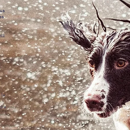
us
es
e
res
 la
dre