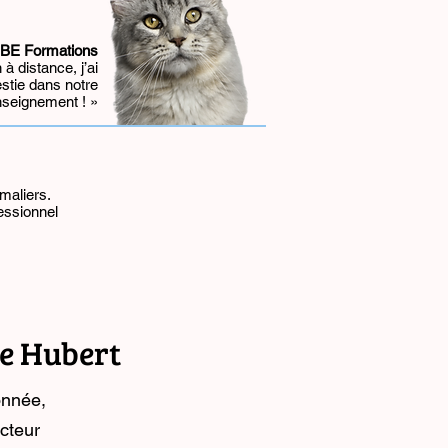
ASBE Formations
à distance, j’ai
stie dans notre
enseignement ! »
maliers.
fessionnel
e Hubert
onnée,
cteur