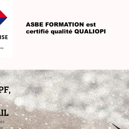
ASBE FORMATION est
certifié qualité QUALIOPI
PF,
IL
les
de