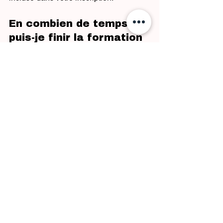
En combien de temps 
puis-je finir la formation 
?
En moyenne entre 
2 et 6 semaines
, 
selon votre rythme.
En résumé
L’
ACACED en ligne
 est la meilleure 
solution pour vous former aux métiers 
animaliers 
sans vous déplacer
. À la fois 
reconnue, accessible, complète et 
finançable
, cette formation vous permet 