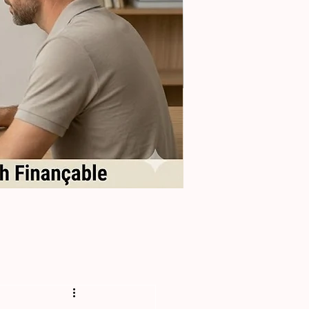
Formation
Sélectionner
les
Reproducteurs
en
Élevage
Félin
(Perf)
-
28h