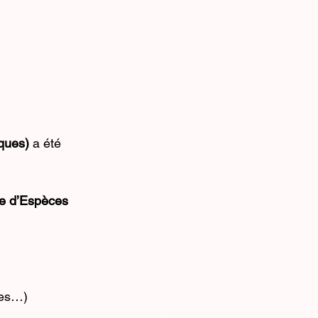
ques)
 a été 
e d’Espèces 
les…)