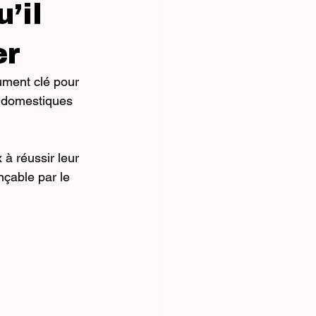
’il
er
ument clé pour 
x domestiques 
à réussir leur 
çable par le 