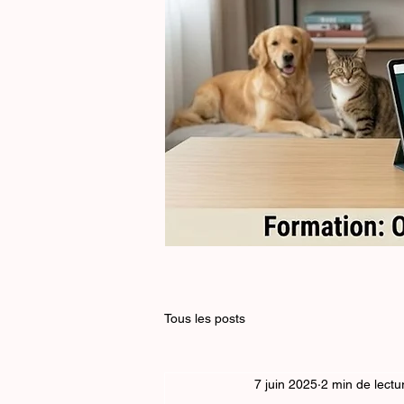
Formation
Supports
de
communication
-
7h
Tous les posts
7 juin 2025
2 min de lectu