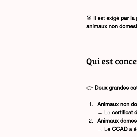
🎯 Il est exigé 
par la
animaux non domest
Qui est conce
👉 
Deux grandes ca
Animaux non do
→ Le 
certificat
Animaux domes
→ Le 
CCAD
 a é