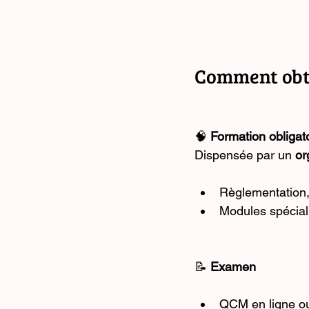
Comment obte
🧠 
Formation obligat
Dispensée par un 
or
Règlementation,
Modules spécial
📝 
Examen
QCM en ligne ou