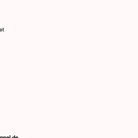
et 
nnel de 