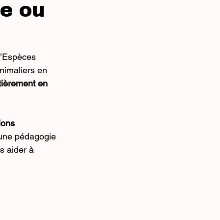
ée ou
d’Espèces 
nimaliers en 
tièrement en 
ons 
 une pédagogie 
s aider à 