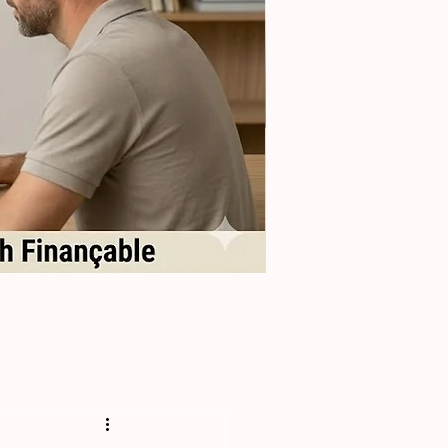
Formation
Sélectionner
les
Reproducteurs
en
Élevage
Félin
(Perf)
-
28h