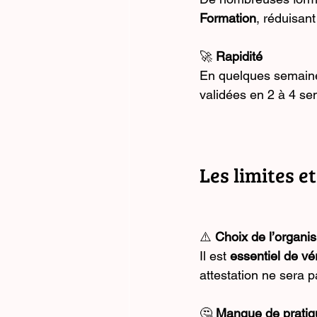
Formation
, réduisant
🚀 
Rapidité
En quelques semaines
validées en 2 à 4 se
Les limites e
⚠️ 
Choix de l’organi
Il est 
essentiel de vér
attestation ne sera 
🤔 
Manque de pratiq