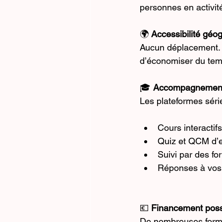
personnes en activité
🌍 
Accessibilité géo
Aucun déplacement. T
d’économiser du temp
🎓 
Accompagnement
Les plateformes sér
Cours interactifs
Quiz et QCM d’
Suivi par des fo
Réponses à vos 
💶 
Financement poss
De nombreuses form